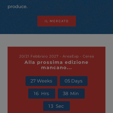
produce.
IL MERCATO
20/21 Febbraio 2027 - AreaExp - Cerea
Alla prossima edizione
mancano...
2
7
Weeks
0
5
Days
1
6
Hrs
3
8
Min
1
1
Sec