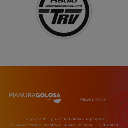
PRIVACY POLICY
Copyright 2021
|
Pianura Golosa è un progetto
dell’Associazione Condotta Valli Grandi Veronesi
|
Tutti i diritti