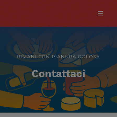
Salta
al
Toggle
contenuto
Naviga
HOME
MERCATO
RIMANI CON PIANURA GOLOSA
INFO
Contattaci
ESPOSITORI
EVENTI