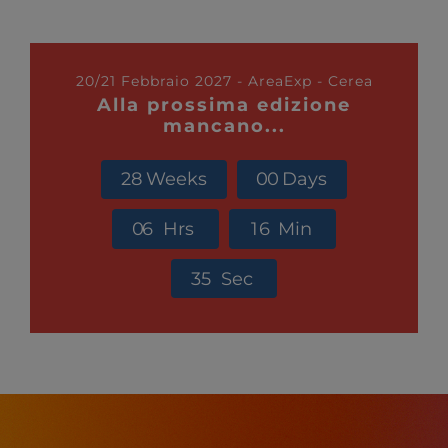
20/21 Febbraio 2027 - AreaExp - Cerea
Alla prossima edizione
mancano...
2
8
Weeks
0
0
Days
0
6
Hrs
1
6
Min
3
4
Sec